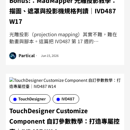
Bonus:：MadMapper 光雕投影教學：
描圖、遮罩與投影機規格判讀｜IVD487
W17
光雕投影（projection mapping）其實不難，難在
動畫與腳本。這篇把 IVD487 第 17 週的
MadMapper 光雕工作坊整理成重點複習：從常用軟
硬體、投影機五大規格判讀（ANSI 流明、支援 vs
Partical
Jun 15, 2026
實際解析度、投射比、光源、DLP vs 3LCD），到
MadMapper 平面描圖、Multiply 窗景、Mask／
Invert Mask 與立體逐面 mapping。附投影機規格
表與章節時間戳，上完課回來掃一遍就能接回來。
TouchDesigner
IVD487
TouchDesigner Customize
Component 自訂參數教學：打造專屬控