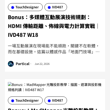
TouchDesigner
IVD487
Bonus：多媒體互動展演技術規劃：
HDMI 傳輸距離、佈線與電力計算實戰｜
IVD487 W18
一場互動展演在現場能不能順跑，關鍵不在軟體，
而在基礎設施。這篇以體感作品「地面鬥技場」為
範例，一層一層把技術規劃圖填滿：USB 線材與速
度、顯示三大類、投影機規格、HDMI 傳輸距離解
Partical
Jun 22, 2026
法、影像分配、音訊 PA、網路協定、電力計算、佈
線與遠端監控。附多張對照表與章節時間戳，規劃
前掃一遍就能跟廠商對得上話。
TouchDesigner
IVD487